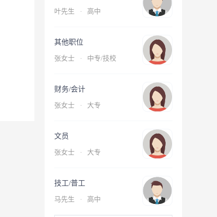
叶先生
·
高中
其他职位
张女士
·
中专/技校
财务/会计
张女士
·
大专
文员
张女士
·
大专
技工/普工
马先生
·
高中