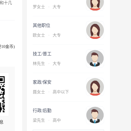
和十几
罗女士
·
大专
其他职位
欧女士
·
大专
10金币)
技工/普工
林先生
·
大专
家政/保安
聂女士
·
高中以下
行政/后勤
梁先生
·
高中
息