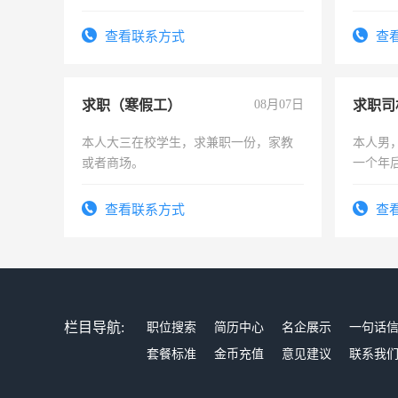
勿扰
查看联系方式
查
求职（寒假工）
08月07日
求职司
本人大三在校学生，求兼职一份，家教
本人男，
或者商场。
一个年
加班。
查看联系方式
查
栏目导航:
职位搜索
简历中心
名企展示
一句话
套餐标准
金币充值
意见建议
联系我