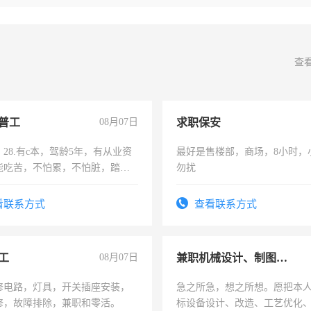
查
普工
08月07日
求职保安
28.有c本，驾龄5年，有从业资
最好是售楼部，商场，8小时，
能吃苦，不怕累，不怕脏，踏
勿扰
求稳定工作一份，保险不干
看联系方式
查看联系方式
工
08月07日
兼职机械设计、制图、设备改造
修电路，灯具，开关插座安装，
急之所急，想之所想。愿把本
修，故障排除，兼职和零活。
标设备设计、改造、工艺优化