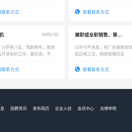
作和分解的经验与您分享。 真
结识有识之士，共享未来。
看联系方式
查看联系方式
机
08月07日
兼职或全职销售、普工、维修
24岁有c1证，驾龄两年。想求
过年可不休息，有广告销售经
后开货车的工作，能吃苦，不怕
低压电工证，网络管理员证
看联系方式
查看联系方式
信息
招聘资讯
发布简历
企业入驻
会员中心
法律申明
们