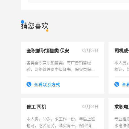
猜您喜欢
全职兼职销售类 保安
08月07日
司机或
各类全职兼职销售类，有广告销售经
本人男，
验，网络管理员中级证书，保安类保安
格证，
队长，形象岗或幼儿园保安，维修水电
实，需
有高低压电工证和十几年工作经验
查看联系方式
查
普工 司机
08月07日
求职电
本人男，30岁，求工作一份，年后上班
专业维
也可，吃苦耐劳，踏实肯干，保险销售
水电维