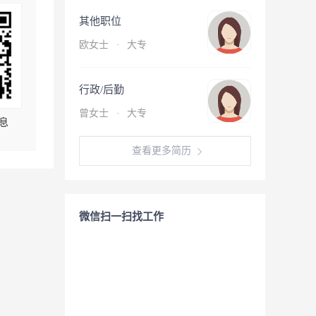
其他职位
欧女士
·
大专
行政/后勤
曾女士
·
大专
息
查看更多简历
微信扫一扫找工作